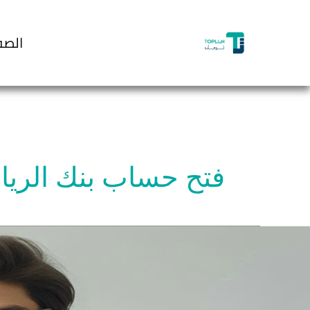
خطي
لى
الصف
لمحتوى
فتح حساب بنك الري
دمات
تح
ساب
نكي