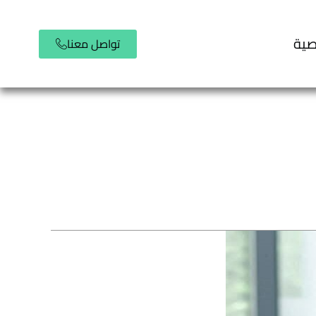
صية
تواصل معنا