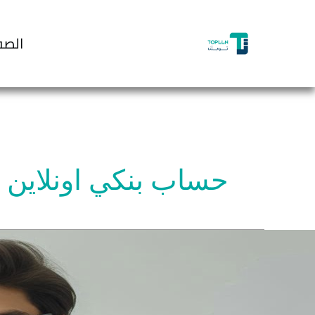
خطي
لى
الصف
لمحتوى
حساب بنكي اونلاين
دمات
تح
ساب
نكي