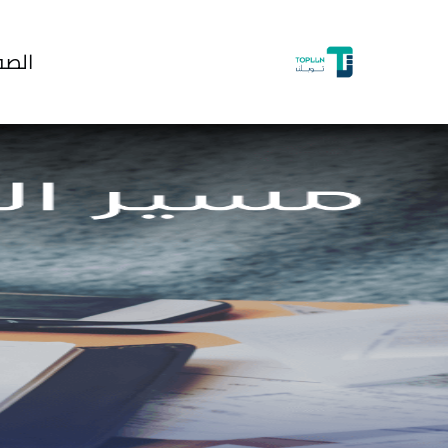
خطي
لى
الصف
لمحتوى